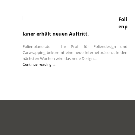
Foli
enp
laner erhält neuen Auftritt.
Folienplaner.de – Ihr Profi für Foliendesign und
Carwrapping bekommt eine neue Internetpräsenz. In den
nächsten Wochen wird das neue Design...
Continue reading →